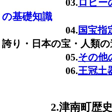
03.
ロビー
の基礎知識
04.
国宝指
誇り・日本の宝・人類の
05.
その他
06.
王冠土
2.津南町歴